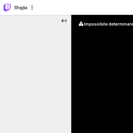
⌥
P
Sfoglia
Impossibile determinare