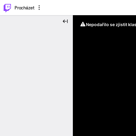
..
⌥
P
Procházet
Nepodařilo se zjistit kla