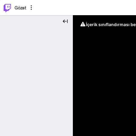
⌥
P
Gözat
İçerik sınıflandırması b