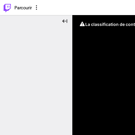
⌥
P
Parcourir
La classification de con