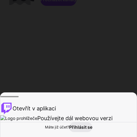
Otevřít v aplikaci
Používejte dál webovou verzi
Přihlásit se
Máte již účet?
Domů
Procházet
Aktivita
Profil