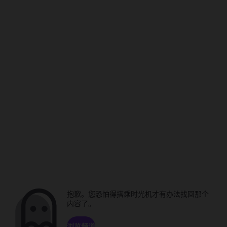
抱歉。您恐怕得搭乘时光机才有办法找回那个
内容了。
浏览频道