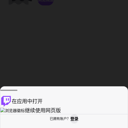
在应用中打开
继续使用网页版
登录
已拥有账户？
主页
浏览
活动纪录
个人资料