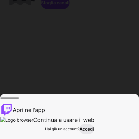
Sfoglia canali
Apri nell'app
Continua a usare il web
Accedi
Hai già un account?
Base
Sfoglia
Attività
Profilo