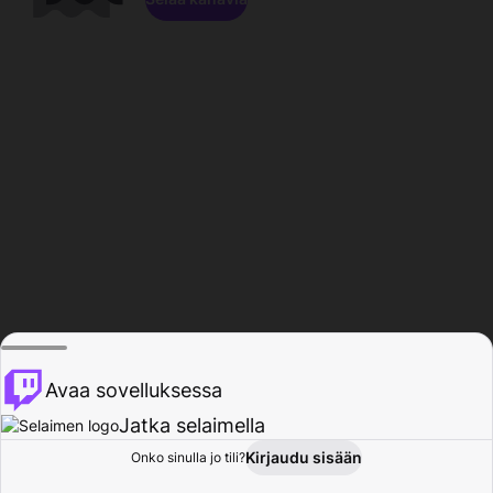
Avaa sovelluksessa
Jatka selaimella
Kirjaudu sisään
Onko sinulla jo tili?
Koti
Selaa
Toiminta
Profiili