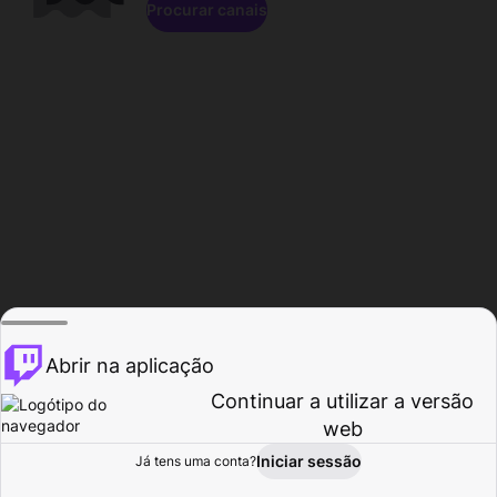
Procurar canais
Abrir na aplicação
Continuar a utilizar a versão
web
Iniciar sessão
Já tens uma conta?
Página inicial
Procurar
Atividade
Perfil