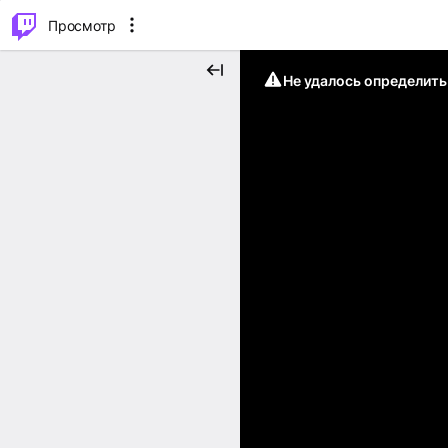
.
⌥
P
Просмотр
Не удалось определит