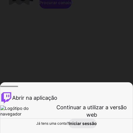
Procurar canais
Abrir na aplicação
Continuar a utilizar a versão
web
Iniciar sessão
Já tens uma conta?
Página inicial
Procurar
Atividade
Perfil