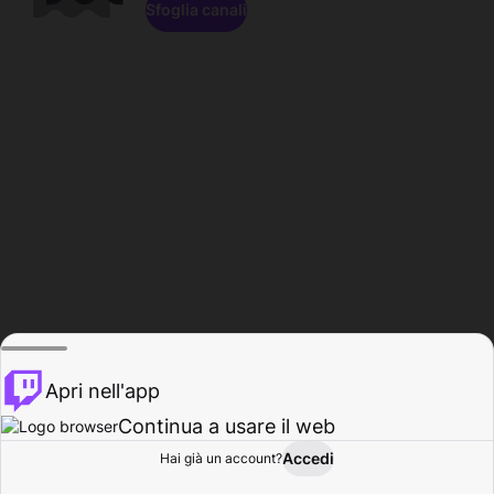
Sfoglia canali
Apri nell'app
Continua a usare il web
Accedi
Hai già un account?
Base
Sfoglia
Attività
Profilo