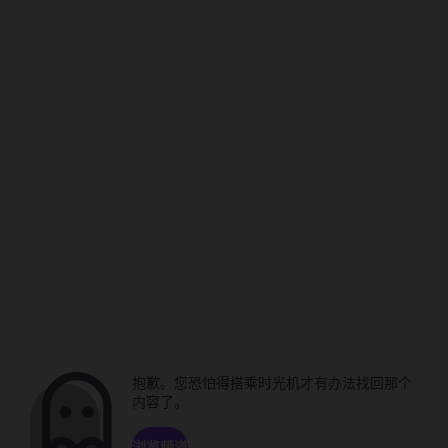
抱歉。您恐怕得搭乘时光机才有办法找回那个
内容了。
浏览频道