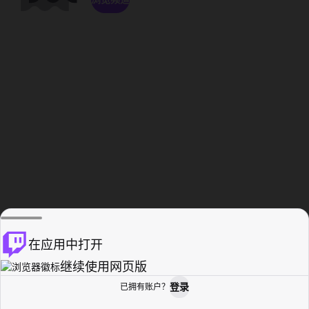
在应用中打开
继续使用网页版
登录
已拥有账户？
主页
浏览
活动纪录
个人资料