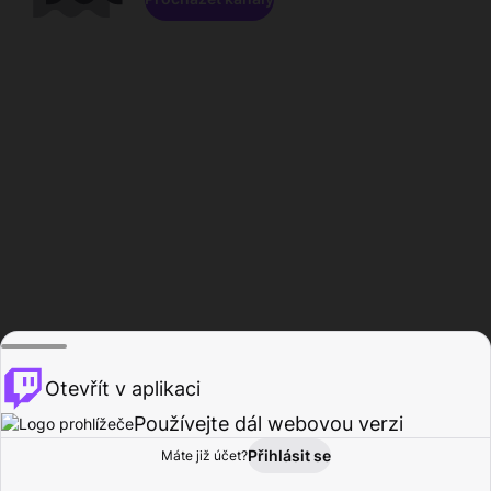
Otevřít v aplikaci
Používejte dál webovou verzi
Přihlásit se
Máte již účet?
Domů
Procházet
Aktivita
Profil