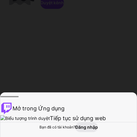
Duyệt kênh
Mở trong Ứng dụng
Tiếp tục sử dụng web
Đăng nhập
Bạn đã có tài khoản?
Trang chủ
Duyệt
Hoạt động
Hồ sơ