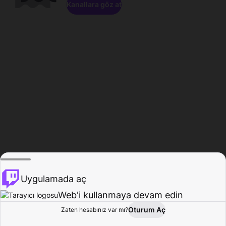
Kanallara göz at
Uygulamada aç
Web'i kullanmaya devam edin
Oturum Aç
Zaten hesabınız var mı?
Ana Sayfa
Gözat
Aktivite
Profil