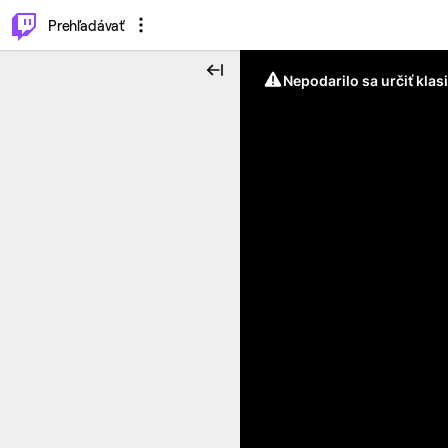
..
⌥
P
Prehľadávať
Nepodarilo sa určiť klas