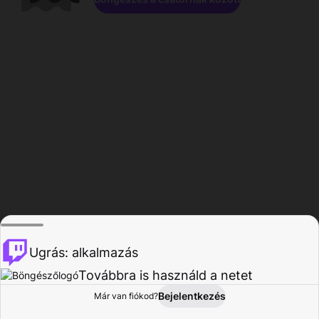
Ugrás: alkalmazás
Továbbra is használd a netet
Bejelentkezés
Már van fiókod?
Főoldal
Böngészés
Tevékenység
Profil