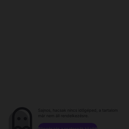
Sajnos, hacsak nincs időgéped, a tartalom
már nem áll rendelkezésre.
Böngészés a csatornák között