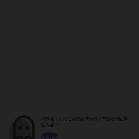
抱歉啦！您恐怕得搭乘時光機才有辦法找回那
個內容了。
瀏覽頻道