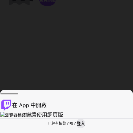
在 App 中開啟
繼續使用網頁版
登入
已經有帳號了嗎？
創作者基地
瀏覽
活動紀錄
個人檔案