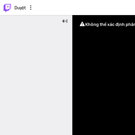
.
⌥
P
Duyệt
Không thể xác định phân