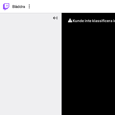
⌥
P
Bläddra
Kunde inte klassificera 