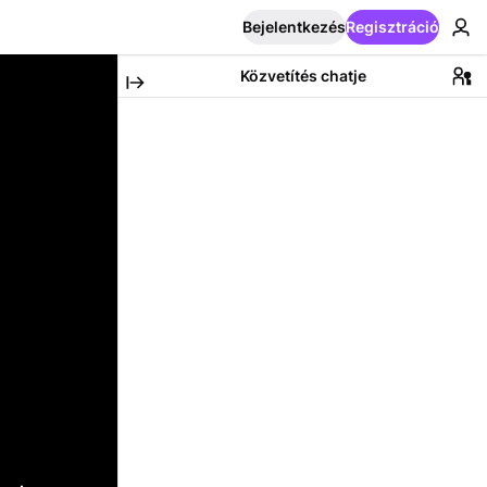
Bejelentkezés
Regisztráció
Közvetítés chatje