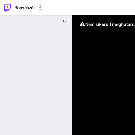
⌥
P
Böngészés
Nem sikerült meghatáro