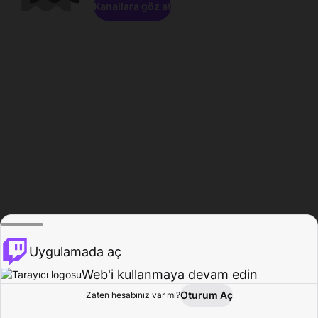
Kanallara göz at
Uygulamada aç
Web'i kullanmaya devam edin
Oturum Aç
Zaten hesabınız var mı?
Ana Sayfa
Gözat
Aktivite
Profil