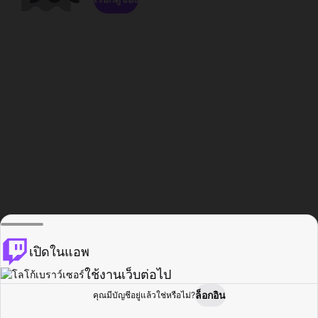
เปิดในแอพ
ใช้งานเว็บต่อไป
ล็อกอิน
คุณมีบัญชีอยู่แล้วใช่หรือไม่?
หน้าแรก
เรียกดู
กิจกรรม
โปรไฟล์