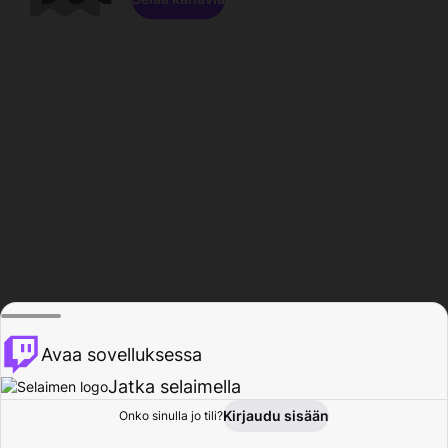
Avaa sovelluksessa
Jatka selaimella
Kirjaudu sisään
Onko sinulla jo tili?
Koti
Selaa
Toiminta
Profiili