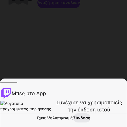
Αναζήτηση καναλιών
Μπες στο App
Συνέχισε να χρησιμοποιείς
την έκδοση ιστού
Σύνδεση
Έχεις ήδη λογαριασμό;
Αρχική σελίδα
Περιήγηση
Δραστηριότητα
Προφίλ