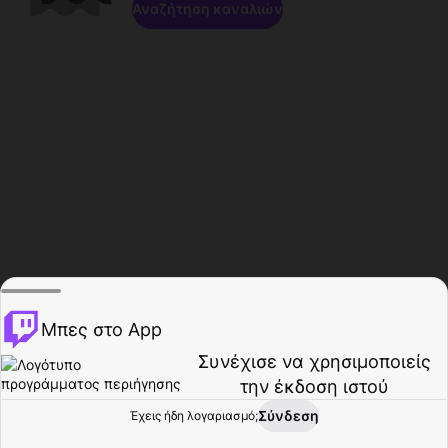
Αναζήτηση καναλιών
Μπες στο App
Συνέχισε να χρησιμοποιείς
την έκδοση ιστού
Σύνδεση
Έχεις ήδη λογαριασμό;
Αρχική σελίδα
Περιήγηση
Δραστηριότητα
Προφίλ