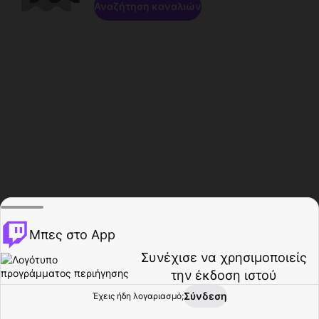
Αναζήτηση καναλιών
Μπες στο App
Συνέχισε να χρησιμοποιείς
την έκδοση ιστού
Σύνδεση
Έχεις ήδη λογαριασμό;
Αρχική σελίδα
Περιήγηση
Δραστηριότητα
Προφίλ