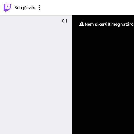
⌥
P
Böngészés
Nem sikerült meghatáro