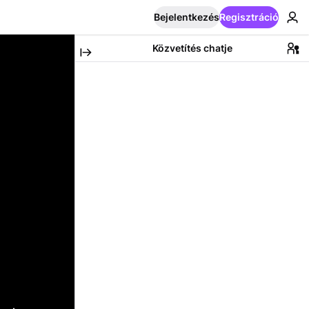
Bejelentkezés
Regisztráció
Közvetítés chatje