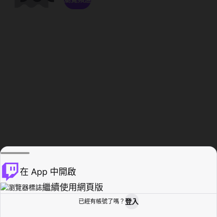
在 App 中開啟
繼續使用網頁版
登入
已經有帳號了嗎？
創作者基地
瀏覽
活動紀錄
個人檔案