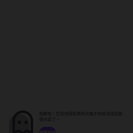
抱歉啦！您恐怕得搭乘時光機才有辦法找回那
個內容了。
瀏覽頻道