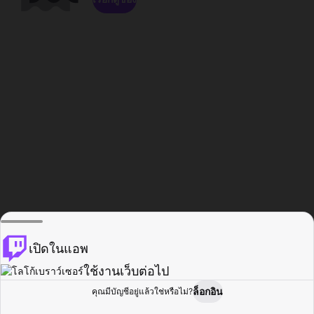
เปิดในแอพ
ใช้งานเว็บต่อไป
ล็อกอิน
คุณมีบัญชีอยู่แล้วใช่หรือไม่?
หน้าแรก
เรียกดู
กิจกรรม
โปรไฟล์