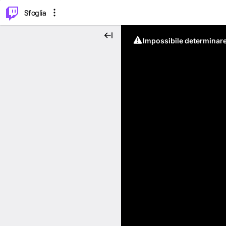
⌥
P
Sfoglia
Impossibile determinare