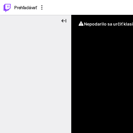
..
⌥
P
Prehľadávať
Nepodarilo sa určiť klas