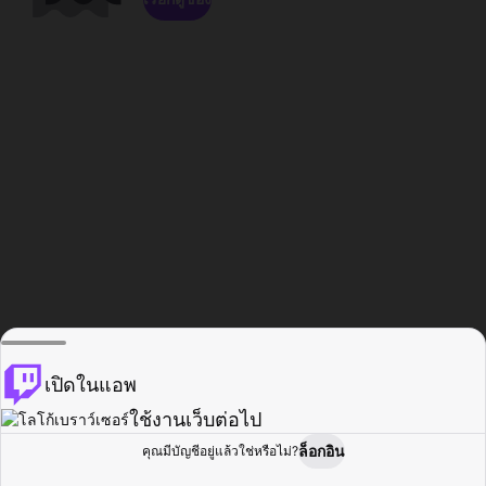
เปิดในแอพ
ใช้งานเว็บต่อไป
ล็อกอิน
คุณมีบัญชีอยู่แล้วใช่หรือไม่?
หน้าแรก
เรียกดู
กิจกรรม
โปรไฟล์