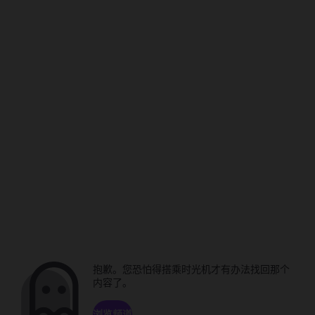
抱歉。您恐怕得搭乘时光机才有办法找回那个
内容了。
浏览频道