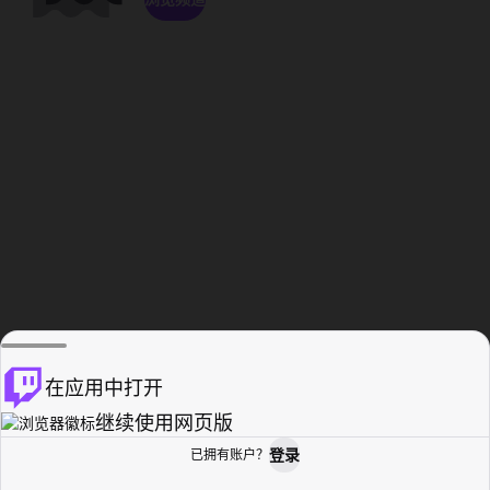
在应用中打开
继续使用网页版
登录
已拥有账户？
主页
浏览
活动纪录
个人资料