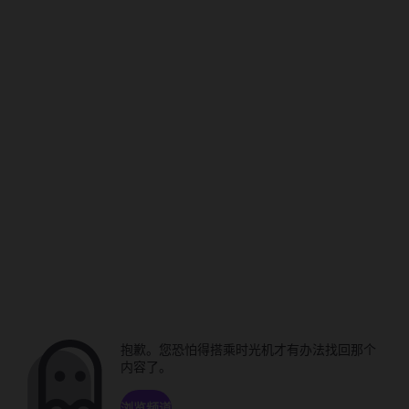
抱歉。您恐怕得搭乘时光机才有办法找回那个
内容了。
浏览频道