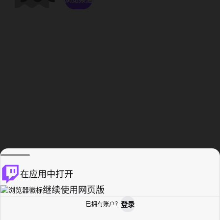
在应用中打开
继续使用网页版
登录
已拥有账户？
主页
浏览
活动纪录
个人资料