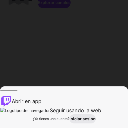
Explorar canales
Abrir en app
Seguir usando la web
Iniciar sesión
Página del
¿Ya tienes una cuenta?
Explorar
Actividad
Perfil
Creador