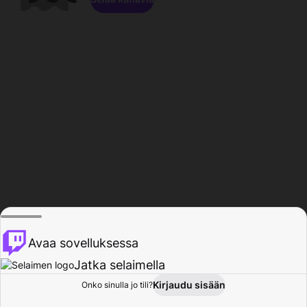
Avaa sovelluksessa
Jatka selaimella
Kirjaudu sisään
Onko sinulla jo tili?
Koti
Selaa
Toiminta
Profiili