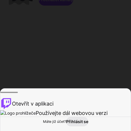
Otevřít v aplikaci
Používejte dál webovou verzi
Přihlásit se
Máte již účet?
Domů
Procházet
Aktivita
Profil