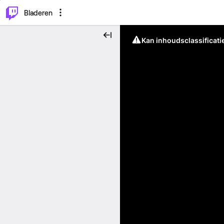
⌥
P
Bladeren
Kan inhoudsclassificati