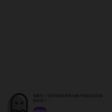
抱歉啦！您恐怕得搭乘時光機才有辦法找回那
個內容了。
瀏覽頻道