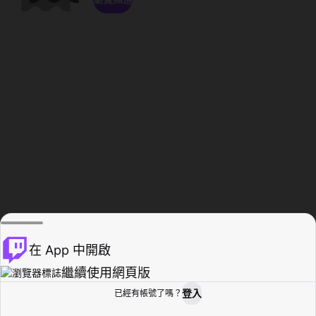
在 App 中開啟
繼續使用網頁版
登入
已經有帳號了嗎？
創作者基地
瀏覽
活動紀錄
個人檔案