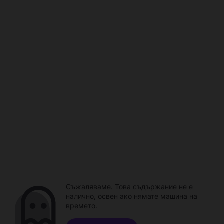
Съжаляваме. Това съдържание не е
налично, освен ако нямате машина на
времето.