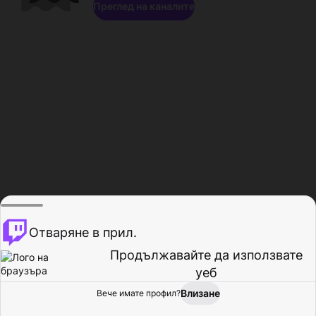
Преглед на каналите
Отваряне в прил.
Продължавайте да използвате
уеб
Влизане
Вече имате профил?
Начало
Преглед
Активност
Профил