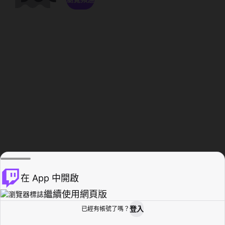
在 App 中開啟
繼續使用網頁版
登入
已經有帳號了嗎？
創作者基地
瀏覽
活動紀錄
個人檔案