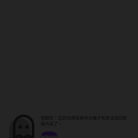
抱歉啦！您恐怕得搭乘時光機才有辦法找回那
個內容了。
瀏覽頻道