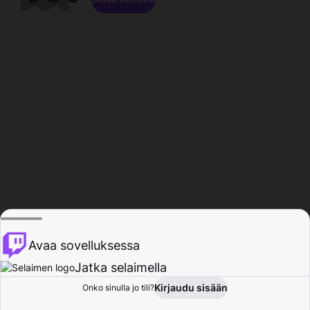
Avaa sovelluksessa
Jatka selaimella
Kirjaudu sisään
Onko sinulla jo tili?
Koti
Selaa
Toiminta
Profiili