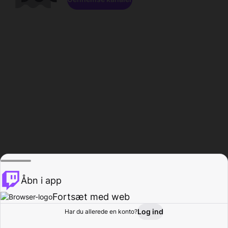
Åbn i app
Fortsæt med web
Log ind
Har du allerede en konto?
Hjem
Gennemse
Aktivitet
Profil