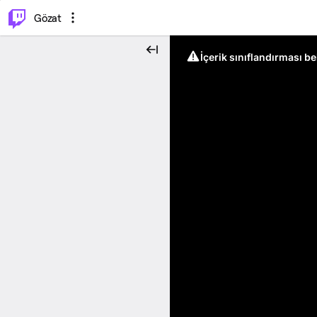
⌥
P
Gözat
İçerik sınıflandırması b