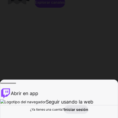
Explorar canales
Abrir en app
Seguir usando la web
Iniciar sesión
Página del
¿Ya tienes una cuenta?
Explorar
Actividad
Perfil
Creador