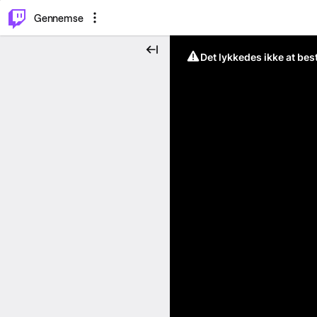
⌥
P
Gennemse
Det lykkedes ikke at be