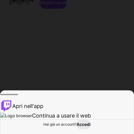
Sfoglia canali
Apri nell'app
Continua a usare il web
Accedi
Hai già un account?
Base
Sfoglia
Attività
Profilo