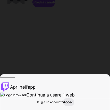
Sfoglia canali
Apri nell'app
Continua a usare il web
Accedi
Hai già un account?
Base
Sfoglia
Attività
Profilo